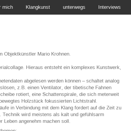
r mich
Klangkunst
unterwegs
Interviews
m Objektkünstler Mario Krohnen.
terialcollage. Hieraus entsteht ein komplexes Kunstwerk,
anetendaten abgelesen werden können – schaltet analog
lösen, z.B. einen Ventilator, der tibetische Fahnen
cheibe rotiert, eine Schattenspirale, die sich meterweit
ewegtes Holzstück fokussierten Lichtstrahl.
ufe in Verbindung mit dem Klang fordert auf die Zeit zu
 Technik wird meistens als kalt und gefühlsarm
ser Leben angenehm machen soll.
gthemen: