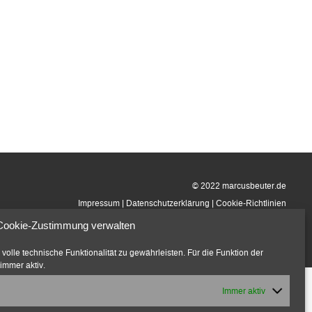
© 2022 marcusbeuter.de
Impressum
|
Datenschutzerklärung
|
Cookie-Richtlinien
Cookie-Zustimmung verwalten
olle technische Funktionalität zu gewährleisten. Für die Funktion der
immer aktiv.
Immer aktiv