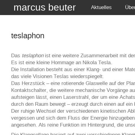
marcus beuter
Aktuelles
Übe
teslaphon
Das
teslaphon
ist eine weitere Zusammenarbeit mit de
Es ist eine kleine Hommage an Nikola Tesla.
Die Installation besteht aus einer Klang- und einer Ma
das viele Visionen Teslas wiederspiegelt.
Das Herzstück – eine rotierende Glaswelle auf der Pl
Kontaktschalter, die weitere mechanische Vorgänge aus
aufsteigen lässt, einen Laserstrahl, der um eine Achats
durch den Raum bewegt – erzeugt durch einen auf ein b
Der ruhige Wechsel der verschiedenen kinetischen Ablä
vergessen und sich dem Fluss der Energie hinzugeben.
angesehen. Als reine Funktion im Hintergrund, die un
Die Klangcollage basiert auf zwei verschiedenen Klan