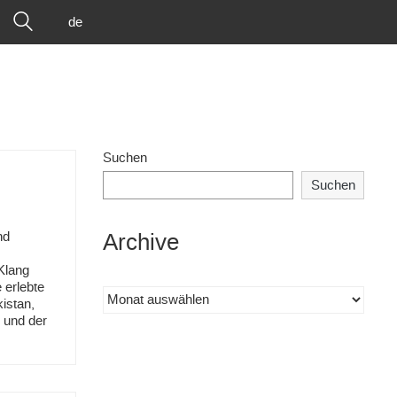
de
Suchen
Suchen
nd
Archive
Klang
 erlebte
Archiv
istan,
 und der