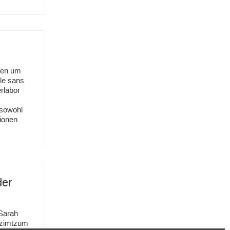
fen um
le sans
rlabor
 sowohl
ionen
der
Sarah
Tzimtzum