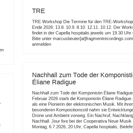
TRE
TRE Workshop Die Termine für den TRE-Workshop
Ende 2026: 13.8. 10.9. 8.10. 12.11. 10.12. Der Wor
findet in der Capella hospitalis jeweils um 19.30 Uhr s
Bitte unter marcusbeuter[at]fragmentrecordings.co
anmelden
en
Nachhall zum Tode der Komponisti
Éliane Radigue
Nachhall zum Tode der Komponistin Éliane Radigue
Februar 2026 starb die Komponistin Éliane Radigue. S
-
als eine Pionierin der elektronischen Musik. Mit ihr
besonderen Kompositionsstil nahm sie Entwicklung
Drone und Ambient vorweg. Ein Nachruf, Nachklang
Nachhall. Jour fixe bei der Cooperativa Neue Musik 
d
Montag, 6.7.2026, 20 Uhr, Capella hospitalis, Bielefe
…