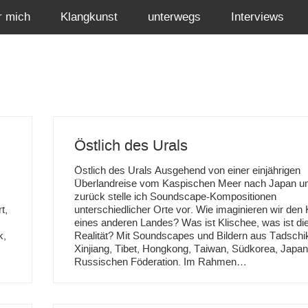
r mich
Klangkunst
unterwegs
Interviews
Östlich des Urals
Östlich des Urals Ausgehend von einer einjährigen
Überlandreise vom Kaspischen Meer nach Japan u
zurück stelle ich Soundscape-Kompositionen
t,
unterschiedlicher Orte vor. Wie imaginieren wir den 
eines anderen Landes? Was ist Klischee, was ist die
k,
Realität? Mit Soundscapes und Bildern aus Tadschik
Xinjiang, Tibet, Hongkong, Taiwan, Südkorea, Japan
Russischen Föderation. Im Rahmen…