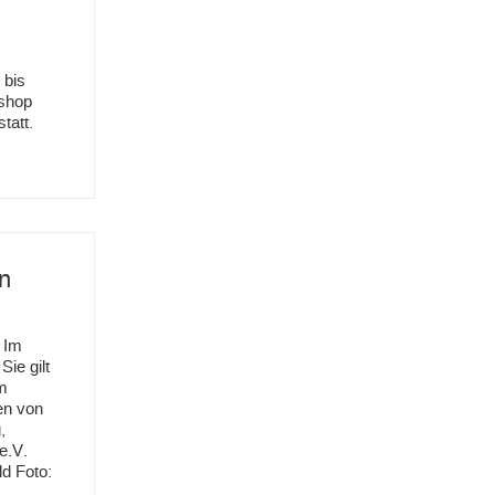
 bis
kshop
tatt.
m
n
 Im
ie gilt
em
en von
,
e.V.
ld Foto: