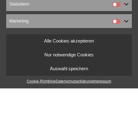
Statistiken
Marketing
Alle Cookies akzeptieren
Nur notwendige Cookies
Auswahl speichern
Cookie-Richtlinie
Datenschutzerklärung
Impressum
marcus beuter
0151 18176860
marcusbeuter[at]fragmentrecordings.com