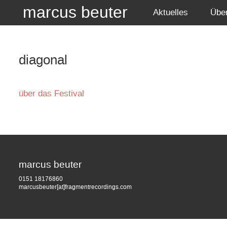
marcus beuter
Aktuelles
Übe
diagonal
über das Festival
marcus beuter
0151 18176860
marcusbeuter[at]fragmentrecordings.com