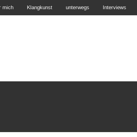
r mich
Klangkunst
unterwegs
Interviews