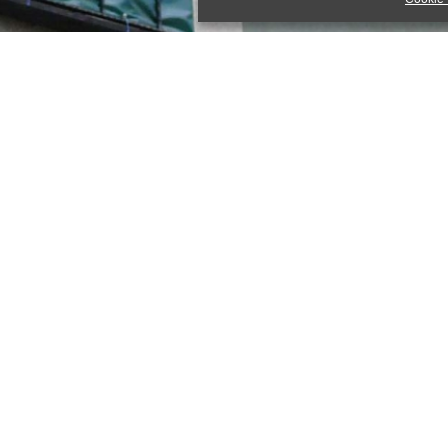
il Basdurak eingeladen einen speziellen Soundwalk in
ie zu ihrer Dissertation an der Universität Toronto,
anbuls Viertel Beyoğlu arbeitete.
n:
bul. It offers access to everyday negotiations and
 a performative public stage. Through this guided
ension of the everyday in Beyoğlu and fathom
stments of socio-cultural life and spatial
 will also try to explore how culturally, socially and
actices of the everyday construct and reconstruct
, identity, conflict and power. Our exploration of this