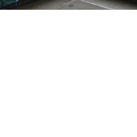
Istanbul 2017
Im Dezember 2017 wurde ich von der Musikethnologin N
Istanbul zu geben.
Er war Teil eines größeren Projekts von Nil Basdurak, d
Kanada, über der Untersuchung der Soundscape von Ist
Hier ein Asuzug aus der Einladung für Teilnehmer*inne
„Beyoğlu is a significant social hub of the city of Istan
contestations of diverse populations and also provides
soundwalk experience, we aim to gain a sonic compreh
overlooked correlations between adjustments and readju
transformations taking place. Through this soundwalk, we
politically informed forms of sounding and listening pr
spatialized and temporal notions of memory, idealization