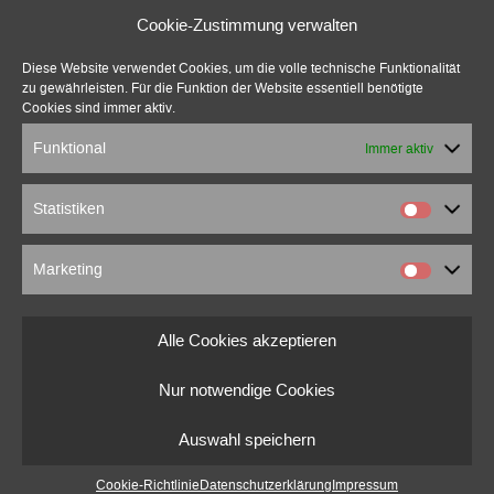
Cookie-Zustimmung verwalten
Diese Website verwendet Cookies, um die volle technische Funktionalität
zu gewährleisten. Für die Funktion der Website essentiell benötigte
Cookies sind immer aktiv.
Funktional
Immer aktiv
Statistiken
Marketing
marcus beuter
0151 18176860
Alle Cookies akzeptieren
marcusbeuter[at]fragmentrecordings.com
Nur notwendige Cookies
© 2022 marcusbeuter.de
Auswahl speichern
Impressum
|
Datenschutzerklärung
|
Cookie-Richtlinien
Cookie-Richtlinie
Datenschutzerklärung
Impressum