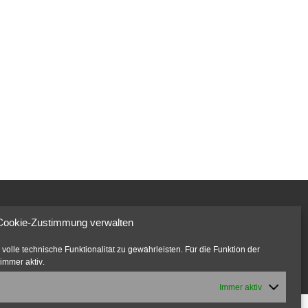
© 2022 marcusbeuter.de
Cookie-Zustimmung verwalten
Impressum
|
Datenschutzerklärung
|
Cookie-Richtlinien
olle technische Funktionalität zu gewährleisten. Für die Funktion der
immer aktiv.
Immer aktiv