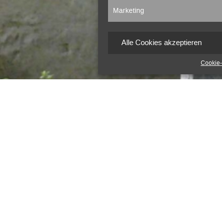
Marketing
Alle Cookies akzeptieren
Cookie-
erein begegnen e.V. in Auschwitz und Krakau. Ich konnte do
en e.V. mit.
 für Auschwitz, die im Januar 2025 das erste Mal zum 80. J
aków.