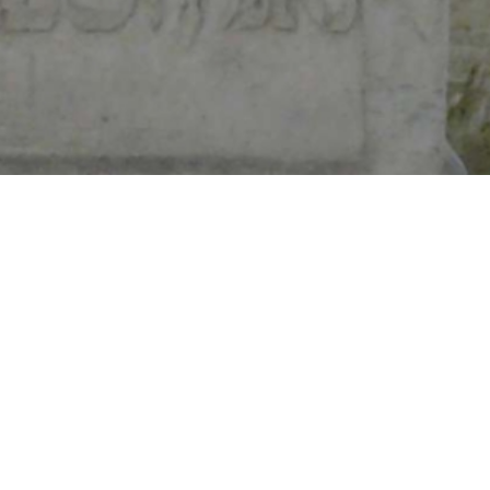
Polen
2021 / 22 und 24 war ich insgesamt viermal mit dem V
November 2024 reiste ich als Gruppenleiter für begegn
Darüber hinaus entstand die Idee zu einer Komposition
Siehe hierfür
Endloser Terror
.
Im März 2023 bereiste ich Wrocław, Oświęcim und Kr