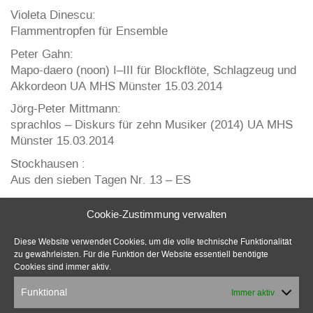
Violeta Dinescu:
Flammentropfen für Ensemble
Peter Gahn:
Mapo-daero (noon) I–III für Blockflöte, Schlagzeug und
Akkordeon UA MHS Münster 15.03.2014
Jörg-Peter Mittmann:
sprachlos – Diskurs für zehn Musiker (2014) UA MHS
Münster 15.03.2014
Stockhausen :
Aus den sieben Tagen Nr. 13 – ES
Ulrich Schultheiss:
Cookie-Zustimmung verwalten
„colours of my past“, UA Klangzeitfestival Münster
Februar 2016, Improvisation und
Diese Website verwendet Cookies, um die volle technische Funktionalität
Improvisationskonzepte
zu gewährleisten. Für die Funktion der Website essentiell benötigte
Cookies sind immer aktiv.
Video
Audio
Funktional
Immer aktiv