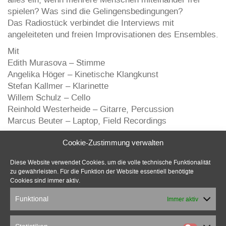
spielen? Was sind die Gelingensbedingungen?
Das Radiostück verbindet die Interviews mit
angeleiteten und freien Improvisationen des Ensembles.
Mit
Edith Murasova – Stimme
Angelika Höger – Kinetische Klangkunst
Stefan Kallmer – Klarinette
Willem Schulz – Cello
Reinhold Westerheide – Gitarre, Percussion
Marcus Beuter – Laptop, Field Recordings
Peter Schwieger – Aufnahmetechnik der
Cookie-Zustimmung verwalten
Gruppenimprovisation
Diese Website verwendet Cookies, um die volle technische Funktionalität
zu gewährleisten. Für die Funktion der Website essentiell benötigte
Cookies sind immer aktiv.
Funktional
Immer aktiv