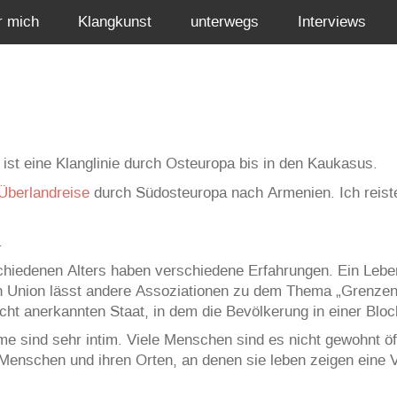
r mich
Klangkunst
unterwegs
Interviews
ist eine Klanglinie durch Osteuropa bis in den Kaukasus.
Überlandreise
durch Südosteuropa nach Armenien. Ich reis
.
iedenen Alters haben verschiedene Erfahrungen. Ein Leben 
n Union lässt andere Assoziationen zu dem Thema „Grenzen
t anerkannten Staat, in dem die Bevölkerung in einer Block
 sind sehr intim. Viele Menschen sind es nicht gewohnt öff
enschen und ihren Orten, an denen sie leben zeigen eine 