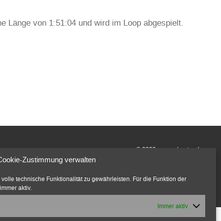
eine Länge von 1:51:04 und wird im Loop abgespielt.
© 2022 marcusbeuter.de
Cookie-Zustimmung verwalten
Impressum
|
Datenschutzerklärung
|
Cookie-Richtlinien
olle technische Funktionalität zu gewährleisten. Für die Funktion der
immer aktiv.
Immer aktiv