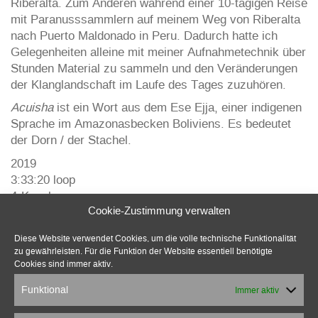
Riberalta. Zum Anderen während einer 10-tägigen Reise
mit Paranusssammlern auf meinem Weg von Riberalta
nach Puerto Maldonado in Peru. Dadurch hatte ich
Gelegenheiten alleine mit meiner Aufnahmetechnik über
Stunden Material zu sammeln und den Veränderungen
der Klanglandschaft im Laufe des Tages zuzuhören.
Acuisha
ist ein Wort aus dem Ese Ejja, einer indigenen
Sprache im Amazonasbecken Boliviens. Es bedeutet
der Dorn / der Stachel.
2019
3:33:20 loop
4-Kanal
Cookie-Zustimmung verwalten
Ausschnitt (Stereomix):
Diese Website verwendet Cookies, um die volle technische Funktionalität
zu gewährleisten. Für die Funktion der Website essentiell benötigte
Cookies sind immer aktiv.
Funktional
Immer aktiv