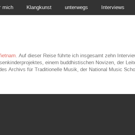
r mich
Klangkunst
unterwegs
Interviews
Vietnam
. Auf dieser Reise führte ich insgesamt zehn Interv
senkinderprojektes, einem buddhistischen Novizen, der Leit
des Archivs für Traditionelle Musik, der National Music Sch