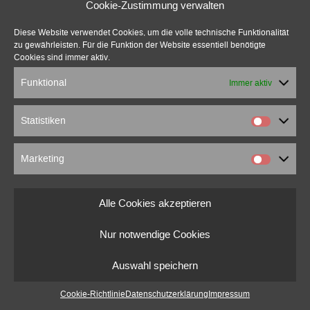
Cookie-Zustimmung verwalten
Diese Website verwendet Cookies, um die volle technische Funktionalität
© 2022 marcusbeuter.de
zu gewährleisten. Für die Funktion der Website essentiell benötigte
Impressum
|
Datenschutzerklärung
|
Cookie-Richtlinien
Cookies sind immer aktiv.
Funktional
Immer aktiv
Statistiken
Marketing
Alle Cookies akzeptieren
Nur notwendige Cookies
Auswahl speichern
Cookie-Richtlinie
Datenschutzerklärung
Impressum