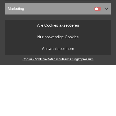
Marketing
Alle Cookies akzeptieren
Nur notwendige Cookies
Interviewprojekte
Auswahl speichern
Cookie-Richtlinie
Datenschutzerklärung
Impressum
marcus beuter
0151 18176860
marcusbeuter[at]fragmentrecordings.com
© 2022 marcusbeuter.de
Impressum
|
Datenschutzerklärung
|
Cookie-Richtlinien